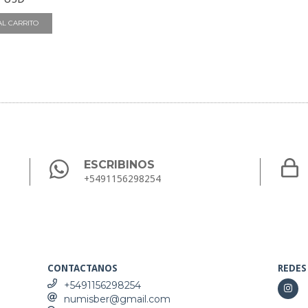
ESCRIBINOS
+5491156298254
CONTACTANOS
REDES
+5491156298254
numisber@gmail.com