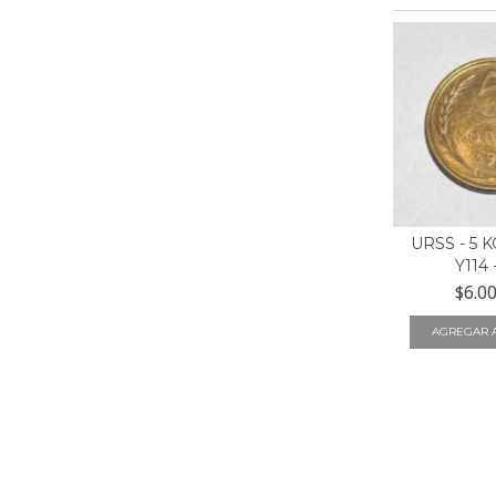
URSS - 5 
Y114 
$6.0